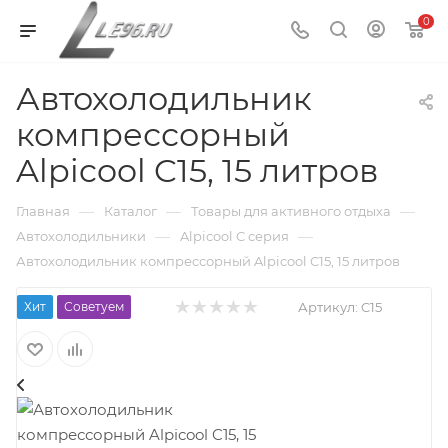
0
Автохолодильник
компрессорный
Alpicool C15, 15 литров
—
—
—
Главная
Каталог
Товары для активного отдыха
—
—
Автохолодильники
Alpicool C серия
Автохолодильник компрессорный Alpicool C15, 15 литров
Хит
Советуем
Артикул:
C15