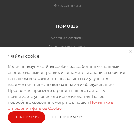
Возможности
ПОМОЩЬ
Условия оплаты
Условия доставки
Гарантия на товар
Файлы cookie
Вопрос-ответ
Мы используем файлы cookie, разработанные нашими
Обзоры
специалистами и третьими лицами, для анализа событий
на нашем веб-сайте, что позволяет нам улучшать
взаимодействие с пользователями и обслуживание.
Продолжая просмотр страниц нашего сайта, вы
принимаете условия его использования. Более
ПОДПИСАТЬСЯ НА РАССЫЛКУ
подробные сведения смотрите в нашей
Политике в
отношении файлов Cookie
.
ПРИНИМАЮ
НЕ ПРИНИМАЮ
8(952)137-3-777
contact@le96.ru