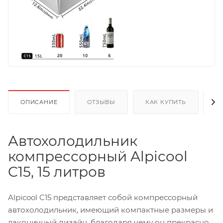
ОПИСАНИЕ
ОТЗЫВЫ
КАК КУПИТЬ
О
Автохолодильник
компрессорный Alpicool
C15, 15 литров
Alpicool C15 представляет собой компрессорный
автохолодильник, имеющий компактные размеры и
лаконичный дизайн, благодаря чему он прекрасно