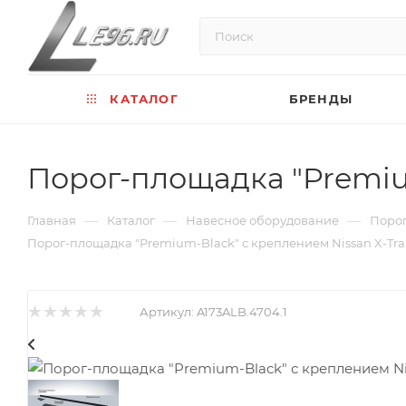
КАТАЛОГ
БРЕНДЫ
Порог-площадка "Premium
—
—
—
Главная
Каталог
Навесное оборудование
Порог
Порог-площадка "Premium-Black" с креплением Nissan X-Trail
Артикул:
A173ALB.4704.1