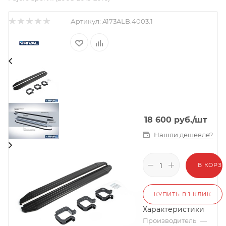
Артикул:
A173ALB.4003.1
18 600
руб.
/шт
Нашли дешевле?
В КОРЗ
КУПИТЬ В 1 КЛИК
Характеристики
Производитель
—