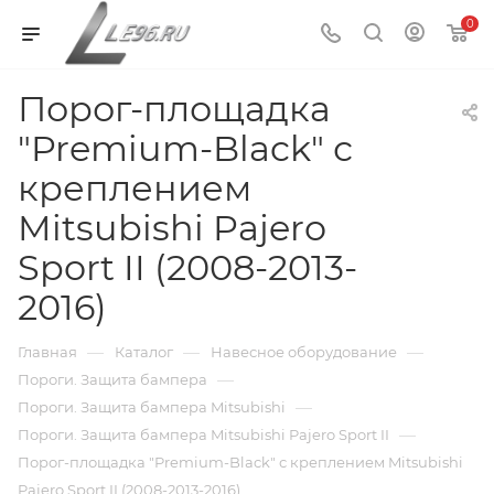
0
Порог-площадка
"Premium-Black" с
креплением
Mitsubishi Pajero
Sport II (2008-2013-
2016)
—
—
—
Главная
Каталог
Навесное оборудование
—
Пороги. Защита бампера
—
Пороги. Защита бампера Mitsubishi
—
Пороги. Защита бампера Mitsubishi Pajero Sport II
Порог-площадка "Premium-Black" с креплением Mitsubishi
Pajero Sport II (2008-2013-2016)