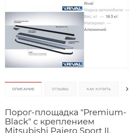
Rival
Марка автомобиля
—
Вес, кг
—
18.3 кг.
Материал
—
Алюминий
ОПИСАНИЕ
ОТЗЫВЫ
КАК КУПИТЬ
О
Порог-площадка "Premium-
Black" с креплением
Mitsubishi Pajero Sport II.