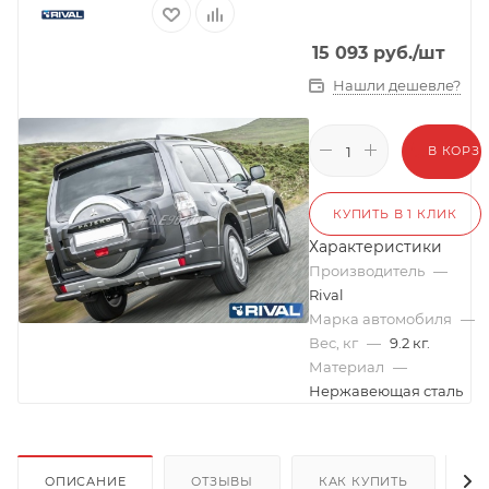
15 093
руб.
/шт
Нашли дешевле?
В КОРЗ
КУПИТЬ В 1 КЛИК
Характеристики
Производитель
—
Rival
Марка автомобиля
—
Вес, кг
—
9.2 кг.
Материал
—
Нержавеющая сталь
ОПИСАНИЕ
ОТЗЫВЫ
КАК КУПИТЬ
О