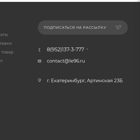
ПОДПИСАТЬСЯ НА РАССЫЛКУ
латы
тавки
8(952)137-3-777
 товар
contact@le96.ru
ет
г. Екатеринбург, Артинская 23Б