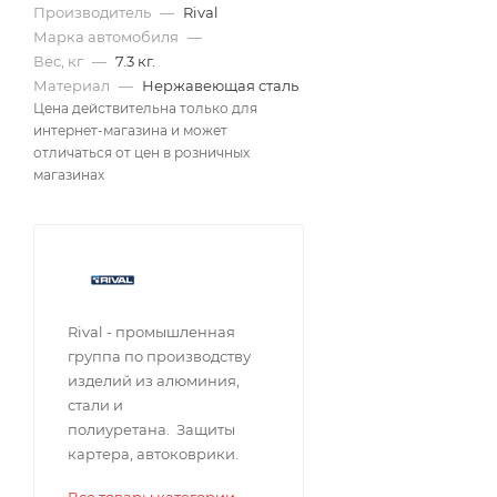
Производитель
—
Rival
Марка автомобиля
—
Вес, кг
—
7.3 кг.
Материал
—
Нержавеющая сталь
Цена действительна только для
интернет-магазина и может
отличаться от цен в розничных
магазинах
Rival - промышленная
группа по производству
изделий из алюминия,
стали и
полиуретана. Защиты
картера, автоковрики.
Все товары категории