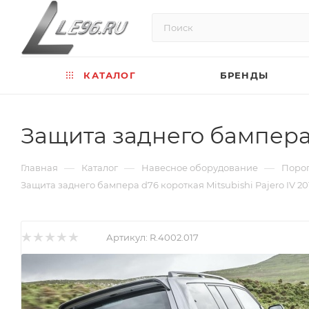
КАТАЛОГ
БРЕНДЫ
Защита заднего бампера d
—
—
—
Главная
Каталог
Навесное оборудование
Порог
Защита заднего бампера d76 короткая Mitsubishi Pajero IV 20
Артикул:
R.4002.017