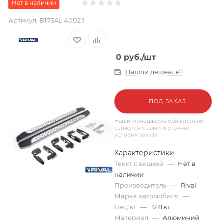
Нет в наличии
Артикул:
B173AL.4002.1
0
руб.
/шт
Нашли дешевле?
ПОД ЗАКАЗ
Наши менеджеры обязательно
свяжутся с вами и уточнят
условия заказа
Характеристики
Текст с акцией
—
Нет в
наличии
Производитель
—
Rival
Марка автомобиля
—
Вес, кг
—
12.8 кг.
Материал
—
Алюминий