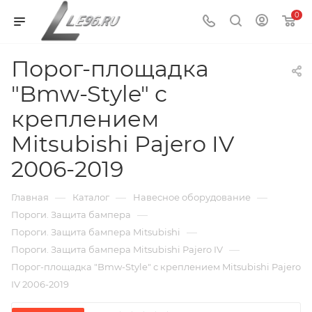
0
Порог-площадка
"Bmw-Style" с
креплением
Mitsubishi Pajero IV
2006-2019
—
—
—
Главная
Каталог
Навесное оборудование
—
Пороги. Защита бампера
—
Пороги. Защита бампера Mitsubishi
—
Пороги. Защита бампера Mitsubishi Pajero IV
Порог-площадка "Bmw-Style" с креплением Mitsubishi Pajero
IV 2006-2019