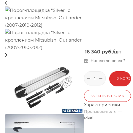
16 340
руб.
/шт
Нашли дешевле?
В КОРЗ
КУПИТЬ В 1 КЛИК
Характеристики
Производитель
—
Rival