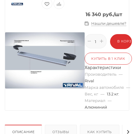
16 340
руб.
/шт
Нашли дешевле?
В КОРЗ
КУПИТЬ В 1 КЛИК
Характеристики
Производитель
—
Rival
Марка автомобиля
—
Вес, кг
—
13.2 кг.
Материал
—
Алюминий
ОПИСАНИЕ
ОТЗЫВЫ
КАК КУПИТЬ
О