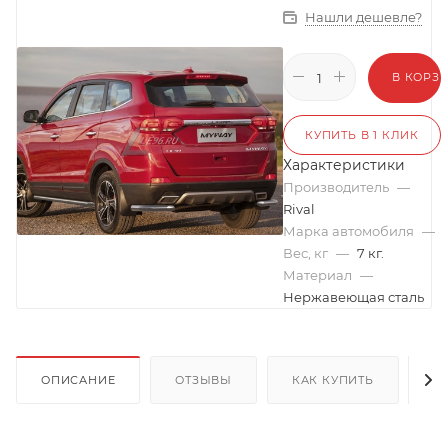
Нашли дешевле?
В КОРЗ
КУПИТЬ В 1 КЛИК
Характеристики
Производитель
—
Rival
Марка автомобиля
—
Вес, кг
—
7 кг.
Материал
—
Нержавеющая сталь
ОПИСАНИЕ
ОТЗЫВЫ
КАК КУПИТЬ
О