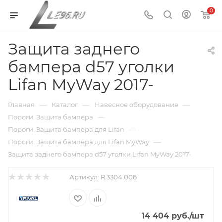
0
Защита заднего
бампера d57 уголки
Lifan MyWay 2017-
—
—
—
Главная
Каталог
Навесное оборудование
—
Пороги. Защита бампера
—
Пороги. Защита бампера для Lifan
—
Пороги. Защита бампера для Lifan MyWay
Защита заднего бампера d57 уголки Lifan MyWay 2017-
Артикул:
R.3304.006
14 404
руб.
/шт