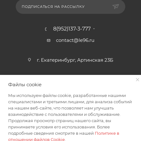
ПОДПИСАТЬСЯ НА РАССЫЛКУ
8(952)137-3-777
contact@le96.ru
г. Екатеринбург, Артинская 23Б
Файлы cookie
Мы используем файлы cookie, разработанные нашими
специалистами и третьими лицами, для анализа событий
на нашем веб-сайте, что позволяет нам улучшать
2026 © интернет магазин автоаксессуаров
взаимодействие с пользователями и обслуживание.
Продолжая просмотр страниц нашего сайта, вы
принимаете условия его использования. Более
подробные сведения смотрите в нашей
Политике в
отношении файлов Cookie
.