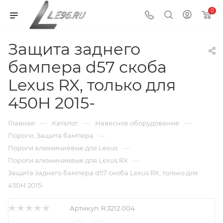
0
Защита заднего
бампера d57 скоба
Lexus RX, только для
450H 2015-
—
—
—
Главная
Каталог
Навесное оборудование
—
Пороги. Защита бампера
—
Пороги алюминиевые для Lexus
—
Пороги алюминиевые для Lexus RX
Защита заднего бампера d57 скоба Lexus RX, только для
450H 2015-
Артикул:
R.3212.004