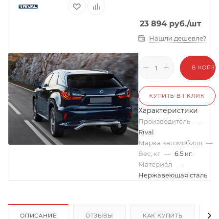
23 894
руб.
/шт
Нашли дешевле?
В КОРЗ
КУПИТЬ В 1 КЛИК
Характеристики
Производитель
—
Rival
Марка автомобиля
—
Вес, кг
—
6.5 кг.
Материал
—
Нержавеющая сталь
ОПИСАНИЕ
ОТЗЫВЫ
КАК КУПИТЬ
О