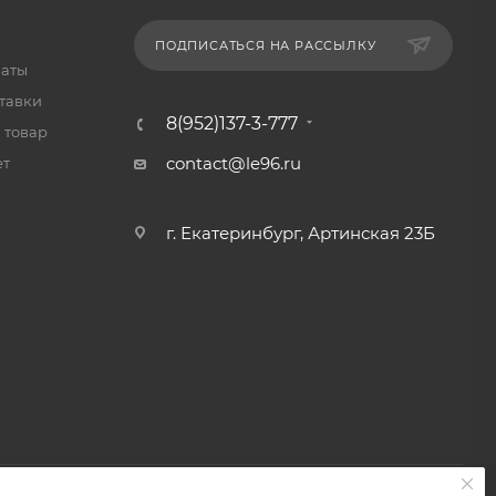
ПОДПИСАТЬСЯ НА РАССЫЛКУ
латы
тавки
8(952)137-3-777
 товар
contact@le96.ru
ет
г. Екатеринбург, Артинская 23Б