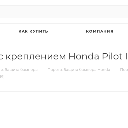
КАК КУПИТЬ
КОМПАНИЯ
 креплением Honda Pilot II
—
—
и. Защита бампера
Пороги. Защита бампера Honda
Поро
19)