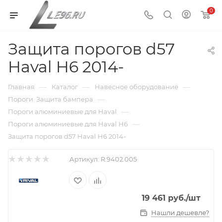
0
Защита порогов d57
Haval H6 2014-
—
—
—
Главная
Каталог
Навесное оборудование
—
Пороги. Защита бампера
—
Пороги алюминиевые для Haval
—
Пороги алюминиевые для Haval H6
Защита порогов d57 Haval H6 2014-
Артикул:
R.9402.005
19 461
руб.
/шт
Нашли дешевле?