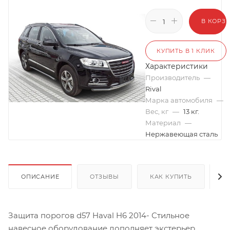
В КОРЗ
КУПИТЬ В 1 КЛИК
Характеристики
Производитель
—
Rival
Марка автомобиля
—
Вес, кг
—
13 кг.
Материал
—
Нержавеющая сталь
ОПИСАНИЕ
ОТЗЫВЫ
КАК КУПИТЬ
О
Защита порогов d57 Haval H6 2014- Стильное
навесное оборудование дополняет экстерьер