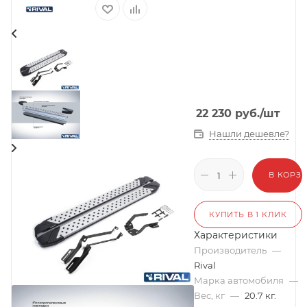
22 230
руб.
/шт
Нашли дешевле?
В КОРЗ
КУПИТЬ В 1 КЛИК
Характеристики
Производитель
—
Rival
Марка автомобиля
—
Вес, кг
—
20.7 кг.