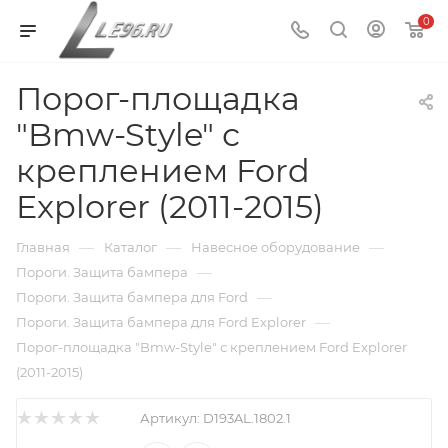
0
Порог-площадка
"Bmw-Style" с
креплением Ford
Explorer (2011-2015)
—
—
—
Главная
Каталог
Навесное оборудование
—
Пороги. Защита бампера
—
Пороги. Защита бампера для Ford
—
Пороги. Защита бампера для Ford Explorer
Порог-площадка "Bmw-Style" с креплением Ford Explorer
(2011-2015)
Артикул:
D193AL.1802.1