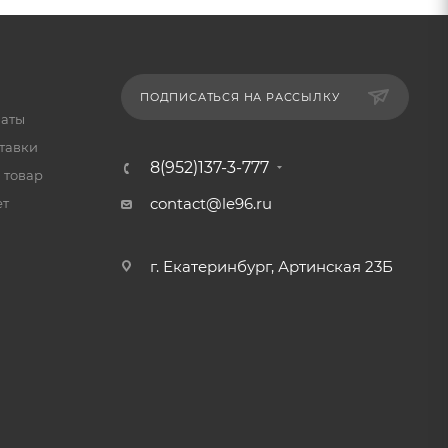
ПОДПИСАТЬСЯ НА РАССЫЛКУ
латы
тавки
8(952)137-3-777
 товар
contact@le96.ru
ет
г. Екатеринбург, Артинская 23Б