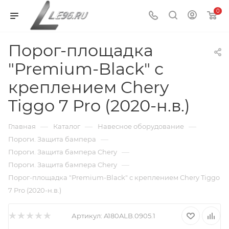
0
Порог-площадка
"Premium-Black" с
креплением Chery
Tiggo 7 Pro (2020-н.в.)
—
—
—
Главная
Каталог
Навесное оборудование
—
Пороги. Защита бампера
—
Пороги. Защита бампера Chery
—
Пороги. Защита бампера Chery
Порог-площадка "Premium-Black" с креплением Chery Tiggo
7 Pro (2020-н.в.)
Артикул:
A180ALB.0905.1