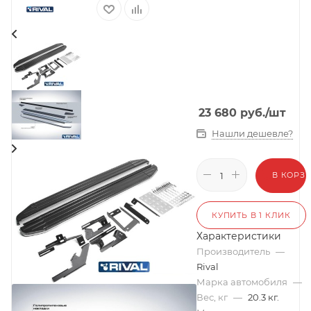
23 680
руб.
/шт
Нашли дешевле?
В КОРЗ
КУПИТЬ В 1 КЛИК
Характеристики
Производитель
—
Rival
Марка автомобиля
—
Вес, кг
—
20.3 кг.