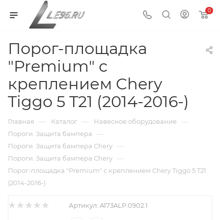
0
Порог-площадка
"Premium" с
креплением Chery
Tiggo 5 T21 (2014-2016-)
—
—
—
Главная
Каталог
Навесное оборудование
—
Пороги. Защита бампера
—
Пороги. Защита бампера Chery
—
Пороги. Защита бампера Chery
Порог-площадка "Premium" с креплением Chery Tiggo 5 T21
(2014-2016-)
Артикул:
A173ALP.0902.1