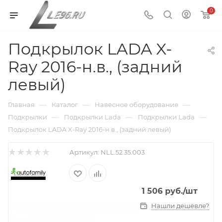
0
Подкрылок LADA X-
Ray 2016-н.в., (задний
левый)
—
—
—
Главная
Каталог
Навесное оборудование
—
—
—
Подкрылки
Подкрылки Lada
Подкрылки Lada
Подкрылок LADA X-Ray 2016-н.в., (задний левый)
Артикул:
NLL.52.35.003
1 506
руб.
/шт
Нашли дешевле?