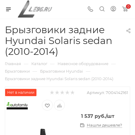
0
Брызговики задние
Hyundai Solaris sedan
(2010-2014)
—
—
—
Главная
Каталог
Навесное оборудование
—
—
Брызговики
Брызговики Hyundai
Брызговики задние Hyundai Solaris sedan (2010-2014)
Нет в наличии
Артикул:
7004142161
1 537
руб.
/шт
Нашли дешевле?