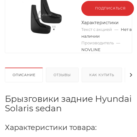
ПОДПИСАТЬСЯ
Характеристики
Текст с акцией
—
Нет в
наличии
Производитель
—
NOVLINE
ОПИСАНИЕ
ОТЗЫВЫ
КАК КУПИТЬ
О
Брызговики задние Hyundai
Solaris sedan
Характеристики товара: