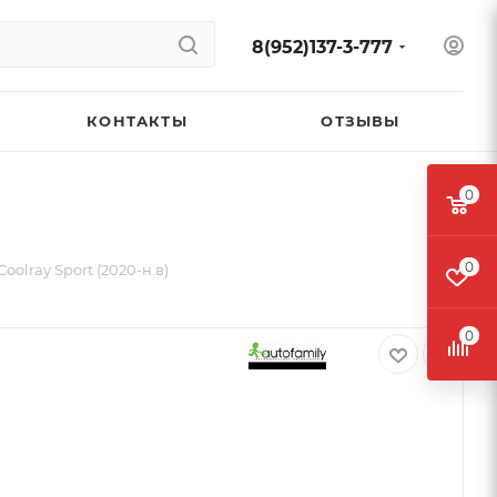
8(952)137-3-777
КОНТАКТЫ
ОТЗЫВЫ
0
0
olray Sport (2020-н.в)
0