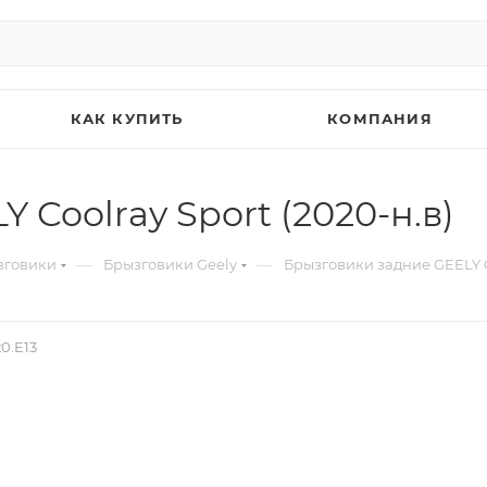
КАК КУПИТЬ
КОМПАНИЯ
Coolray Sport (2020-н.в)
—
—
зговики
Брызговики Geely
Брызговики задние GEELY Co
0.E13