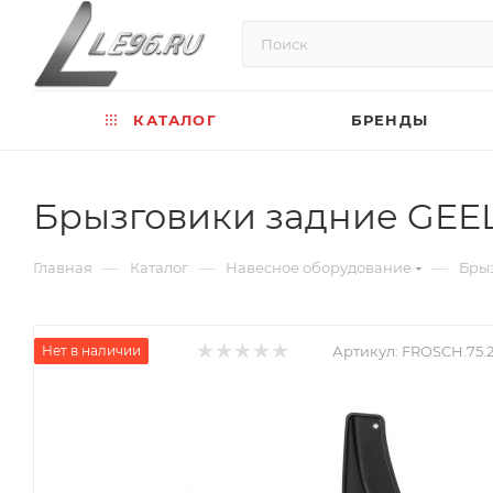
КАТАЛОГ
БРЕНДЫ
Брызговики задние GEELY 
—
—
—
Главная
Каталог
Навесное оборудование
Бры
Нет в наличии
Артикул:
FROSCH.75.2