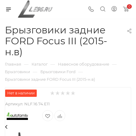
0
Брызговики задние
FORD Focus III (2015-
н.в)
—
—
—
Главная
Каталог
Навесное оборудование
—
—
Брызговики
Брызговики Ford
Брызговики задние FORD Focus III (2015-н.в)
Нет в наличии
Артикул:
NLF.16.74.E11