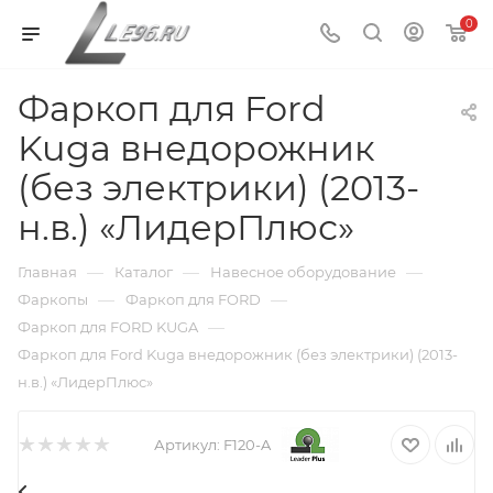
0
Фаркоп для Ford
Kuga внедорожник
(без электрики) (2013-
н.в.) «ЛидерПлюс»
—
—
—
Главная
Каталог
Навесное оборудование
—
—
Фаркопы
Фаркоп для FORD
—
Фаркоп для FORD KUGA
Фаркоп для Ford Kuga внедорожник (без электрики) (2013-
н.в.) «ЛидерПлюс»
Артикул:
F120-A