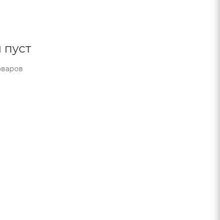
 пуст
оваров