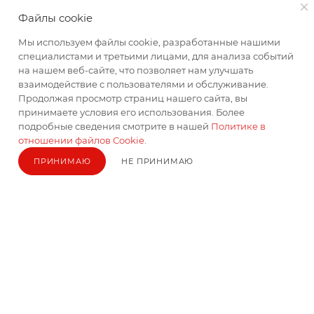
Файлы cookie
Аэродинамика: Улучшенного типа
Мы используем файлы cookie, разработанные нашими
Рекомендованная температура эксплуатации
специалистами и третьими лицами, для анализа событий
(°С): -30…+45
на нашем веб-сайте, что позволяет нам улучшать
взаимодействие с пользователями и обслуживание.
Артикул: MBP-240-B
Продолжая просмотр страниц нашего сайта, вы
Коллекция: PRO
принимаете условия его использования. Более
подробные сведения смотрите в нашей
Политике в
Серия: 15
отношении файлов Cookie
.
Производитель: Азимут Пласт
ПРИНИМАЮ
НЕ ПРИНИМАЮ
Страна: Россия
Сертификат соответствия № ЕАЭС RU С-
RU.МТ35.В.00638/19
Описание: