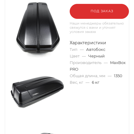
ПОД ЗАКАЗ
Наши менеджеры обязательно
свяжутся с вами и уточнят
условия заказа
Характеристики
Тип
—
Автобокс
Цвет
—
Черный
Производитель
—
MaxBox
PRO
Общая длина, мм
—
1350
Вес, кг
—
6 кг