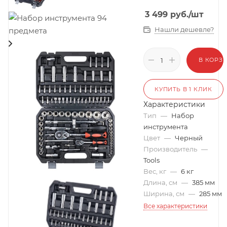
3 499
руб.
/шт
Нашли дешевле?
В КОРЗ
КУПИТЬ В 1 КЛИК
Характеристики
Тип
—
Набор
инструмента
Цвет
—
Черный
Производитель
—
Tools
Вес, кг
—
6 кг
Длина, см
—
385 мм
Ширина, см
—
285 мм
Все характеристики