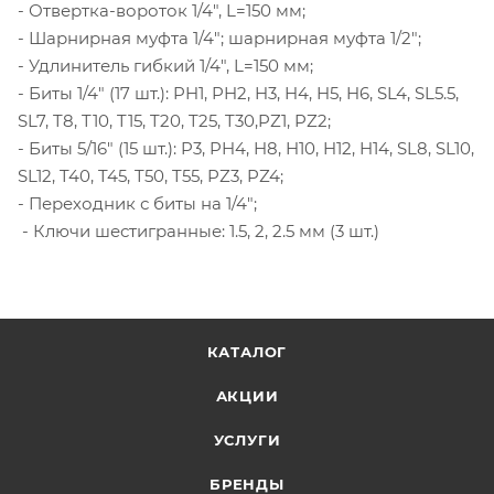
- Отвертка-вороток 1/4", L=150 мм;
- Шарнирная муфта 1/4"; шарнирная муфта 1/2";
- Удлинитель гибкий 1/4", L=150 мм;
- Биты 1/4" (17 шт.): PH1, PH2, H3, H4, H5, H6, SL4, SL5.5,
SL7, T8, T10, T15, T20, T25, T30,PZ1, PZ2;
- Биты 5/16" (15 шт.): P3, PH4, H8, H10, H12, H14, SL8, SL10,
SL12, T40, T45, T50, T55, PZ3, PZ4;
- Переходник с биты на 1/4";
- Ключи шестигранные: 1.5, 2, 2.5 мм (3 шт.)
КАТАЛОГ
АКЦИИ
УСЛУГИ
БРЕНДЫ