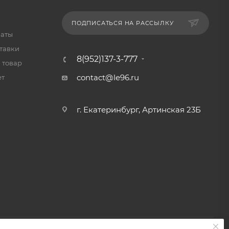
ПОДПИСАТЬСЯ НА РАССЫЛКУ
латы
тавки
8(952)137-3-777
 товар
contact@le96.ru
ет
г. Екатеринбург, Артинская 23Б