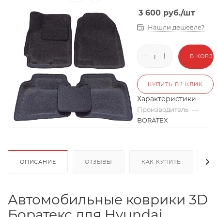
3 600
руб.
/шт
Нашли дешевле?
В КОРЗ
КУПИТЬ В 1 КЛИК
Характеристики
Производитель
—
BORATEX
ОПИСАНИЕ
ОТЗЫВЫ
КАК КУПИТЬ
О
Автомобильные коврики 3D
Боратекс для Hyundai