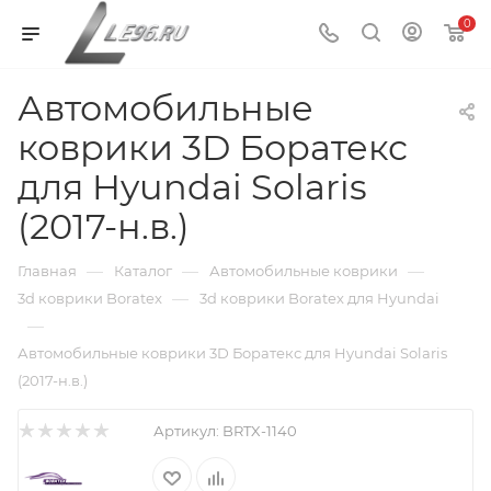
0
Автомобильные
коврики 3D Боратекс
для Hyundai Solaris
(2017-н.в.)
—
—
—
Главная
Каталог
Автомобильные коврики
—
3d коврики Boratex
3d коврики Boratex для Hyundai
—
Автомобильные коврики 3D Боратекс для Hyundai Solaris
(2017-н.в.)
Артикул:
BRTX-1140