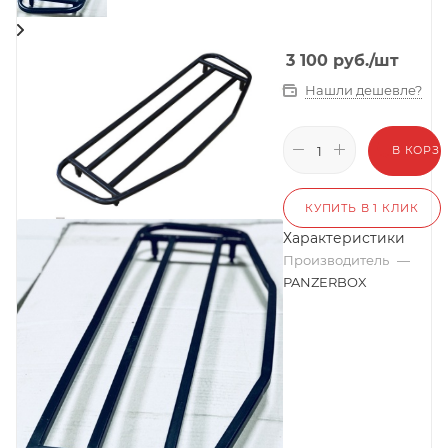
3 100
руб.
/шт
Нашли дешевле?
В КОРЗ
КУПИТЬ В 1 КЛИК
Характеристики
Производитель
—
PANZERBOX