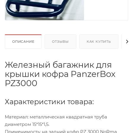
ОПИСАНИЕ
ОТЗЫВЫ
КАК КУПИТЬ
О
Железный багажник для
крышки кофра PanzerBox
PZ3000
Характеристики товара:
Материал: металлическая квадратная труба
диаметром 15*15*1,5.
Применимость: на задний кофр PZ 3000 NoRma