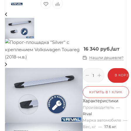
16 340
руб.
/шт
Нашли дешевле?
В КОРЗ
КУПИТЬ В 1 КЛИК
Характеристики
Производитель
—
Rival
Марка автомобиля
—
Вес, кг
—
17.6 кг.