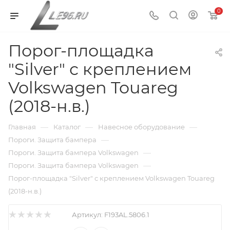
0
Порог-площадка
"Silver" с креплением
Volkswagen Touareg
(2018-н.в.)
—
—
—
Главная
Каталог
Навесное оборудование
—
Пороги. Защита бампера
—
Пороги. Защита бампера Volkswagen
—
Пороги. Защита бампера Volkswagen
Порог-площадка "Silver" с креплением Volkswagen Touareg
(2018-н.в.)
Артикул:
F193AL.5806.1