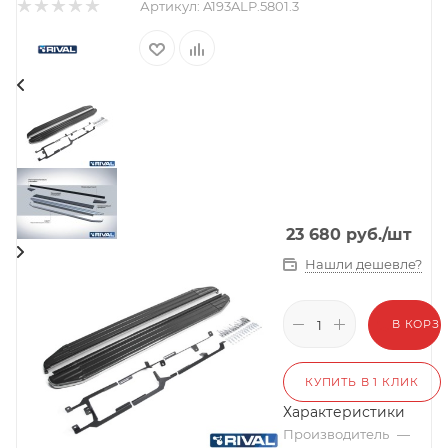
Артикул:
A193ALP.5801.3
23 680
руб.
/шт
Нашли дешевле?
В КОРЗ
КУПИТЬ В 1 КЛИК
Характеристики
Производитель
—