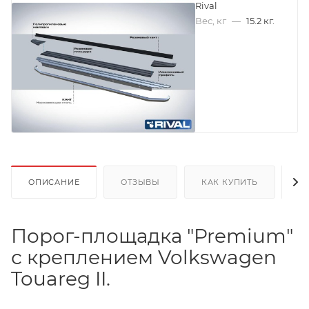
Rival
Вес, кг
—
15.2 кг.
ОПИСАНИЕ
ОТЗЫВЫ
КАК КУПИТЬ
О
Порог-площадка "Premium"
с креплением Volkswagen
Touareg II.