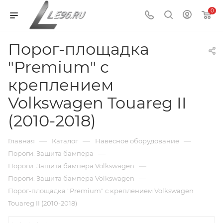
0
Порог-площадка
"Premium" с
креплением
Volkswagen Touareg II
(2010-2018)
—
—
—
Главная
Каталог
Навесное оборудование
—
Пороги. Защита бампера
—
Пороги. Защита бампера Volkswagen
—
Пороги. Защита бампера Volkswagen
Порог-площадка "Premium" с креплением Volkswagen
Touareg II (2010-2018)