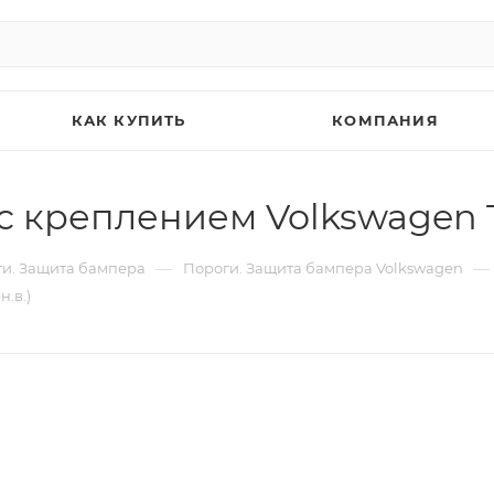
КАК КУПИТЬ
КОМПАНИЯ
 креплением Volkswagen Ta
—
—
и. Защита бампера
Пороги. Защита бампера Volkswagen
.в.)