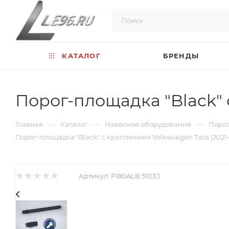
КАТАЛОГ
БРЕНДЫ
Порог-площадка "Black" с
—
—
—
Главная
Каталог
Навесное оборудование
Порог
Порог-площадка "Black" с креплением Volkswagen Taos (2021-н
Артикул:
F180ALB.5103.1