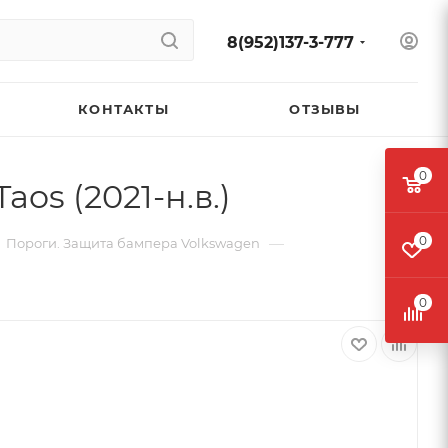
8(952)137-3-777
КОНТАКТЫ
ОТЗЫВЫ
0
os (2021-н.в.)
0
—
Пороги. Защита бампера Volkswagen
0