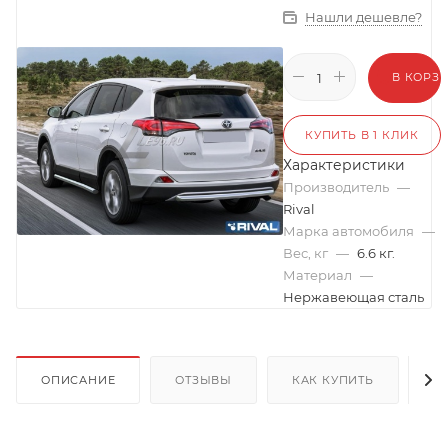
Нашли дешевле?
В КОРЗ
КУПИТЬ В 1 КЛИК
Характеристики
Производитель
—
Rival
Марка автомобиля
—
Вес, кг
—
6.6 кг.
Материал
—
Нержавеющая сталь
ОПИСАНИЕ
ОТЗЫВЫ
КАК КУПИТЬ
О