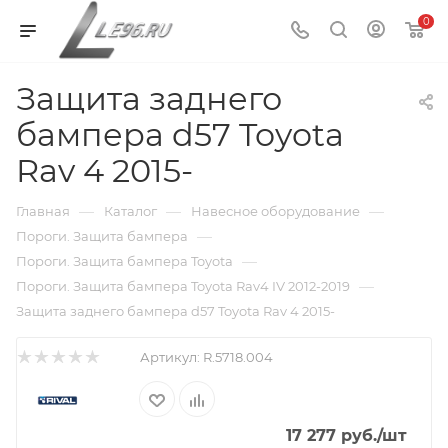
0
Защита заднего
бампера d57 Toyota
Rav 4 2015-
—
—
—
Главная
Каталог
Навесное оборудование
—
Пороги. Защита бампера
—
Пороги. Защита бампера Toyota
—
Пороги. Защита бампера Toyota Rav4 IV 2012-2019
Защита заднего бампера d57 Toyota Rav 4 2015-
Артикул:
R.5718.004
17 277
руб.
/шт