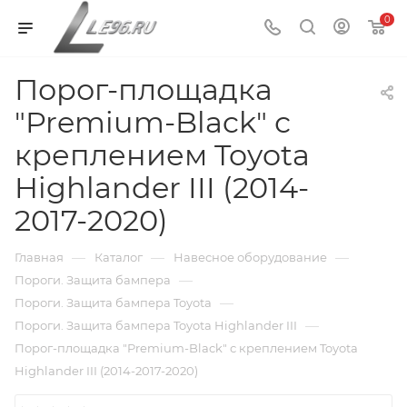
0
Порог-площадка
"Premium-Black" с
креплением Toyota
Highlander III (2014-
2017-2020)
—
—
—
Главная
Каталог
Навесное оборудование
—
Пороги. Защита бампера
—
Пороги. Защита бампера Toyota
—
Пороги. Защита бампера Toyota Highlander III
Порог-площадка "Premium-Black" с креплением Toyota
Highlander III (2014-2017-2020)