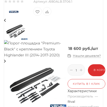
Артикул:
A180ALB.5706.1
18 600
руб.
/шт
Нашли дешевле?
В КОРЗ
КУПИТЬ В 1 КЛИК
Характеристики
Производитель
—
Rival
Марка автомобиля
—