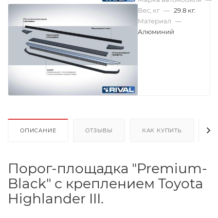
Вес, кг
—
29.8 кг.
Материал
—
Алюминий
ОПИСАНИЕ
ОТЗЫВЫ
КАК КУПИТЬ
О
Порог-площадка "Premium-
Black" с креплением Toyota
Highlander III.