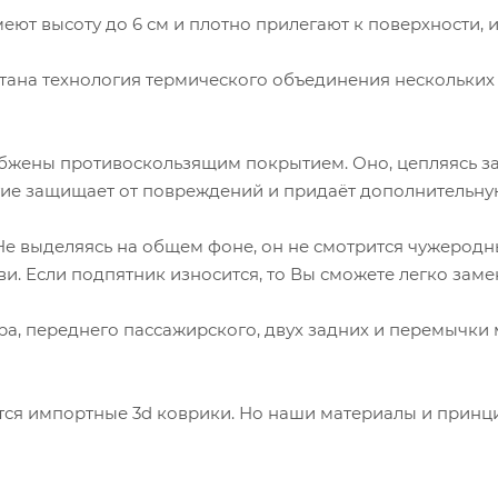
еют высоту до 6 см и плотно прилегают к поверхности, 
отана технология термического объединения нескольких
бжены противоскользящим покрытием. Оно, цепляясь за
тие защищает от повреждений и придаёт дополнительную
 Не выделяясь на общем фоне, он не смотрится чужерод
и. Если подпятник износится, то Вы сможете легко заме
вра, переднего пассажирского, двух задних и перемычк
аются импортные 3d коврики. Но наши материалы и принц