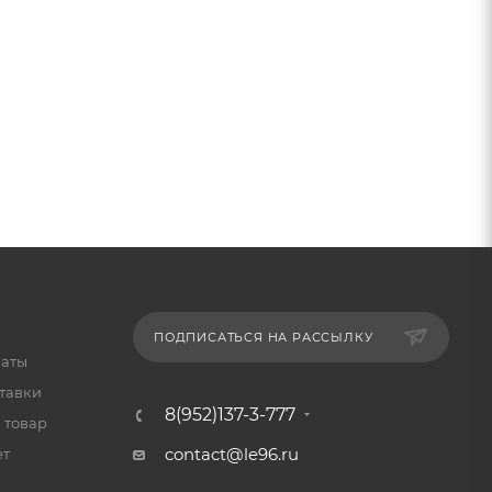
ПОДПИСАТЬСЯ НА РАССЫЛКУ
латы
тавки
8(952)137-3-777
 товар
contact@le96.ru
ет