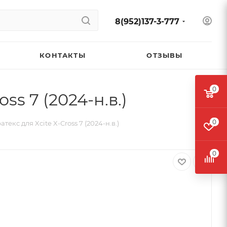
8(952)137-3-777
КОНТАКТЫ
ОТЗЫВЫ
0
s 7 (2024-н.в.)
0
кс для Xcite X-Cross 7 (2024-н.в.)
0