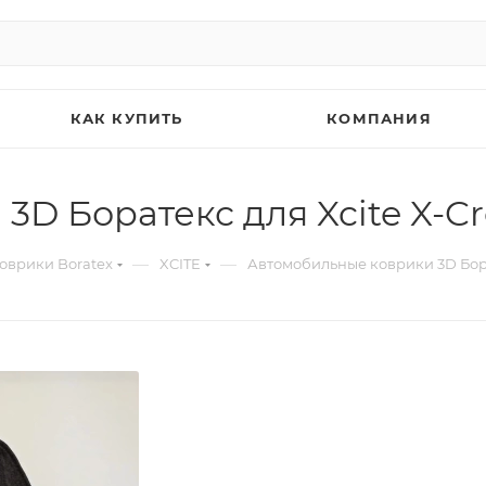
КАК КУПИТЬ
КОМПАНИЯ
 Боратекс для Xcite X-Cros
—
—
коврики Boratex
XCITE
Автомобильные коврики 3D Борате