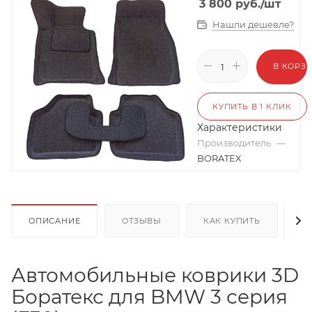
3 800
руб.
/шт
Нашли дешевле?
В КОРЗ
КУПИТЬ В 1 КЛИК
Характеристики
Производитель
—
BORATEX
ОПИСАНИЕ
ОТЗЫВЫ
КАК КУПИТЬ
О
Автомобильные коврики 3D
Боратекс для BMW 3 серия