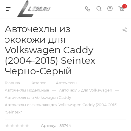
0
Авточехлы из
экокожи для
Volkswagen Caddy
(2004-2015) Seintex
Черно-Серый
—
—
—
Главная
Каталог
Авточехлы
—
—
Авточехлы модельные
Авточехлы для Volkswagen
—
Авточехлы для Volkswagen Caddy
Авточехлы из экокожи для Volkswagen Caddy (2004-2015)
"Seintex"
Артикул:
85744