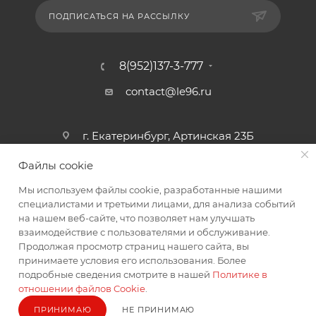
ПОДПИСАТЬСЯ НА РАССЫЛКУ
8(952)137-3-777
contact@le96.ru
г. Екатеринбург, Артинская 23Б
Файлы cookie
Мы используем файлы cookie, разработанные нашими
специалистами и третьими лицами, для анализа событий
на нашем веб-сайте, что позволяет нам улучшать
взаимодействие с пользователями и обслуживание.
2026 © интернет магазин автоаксессуаров
Продолжая просмотр страниц нашего сайта, вы
принимаете условия его использования. Более
подробные сведения смотрите в нашей
Политике в
отношении файлов Cookie
.
ПРИНИМАЮ
НЕ ПРИНИМАЮ