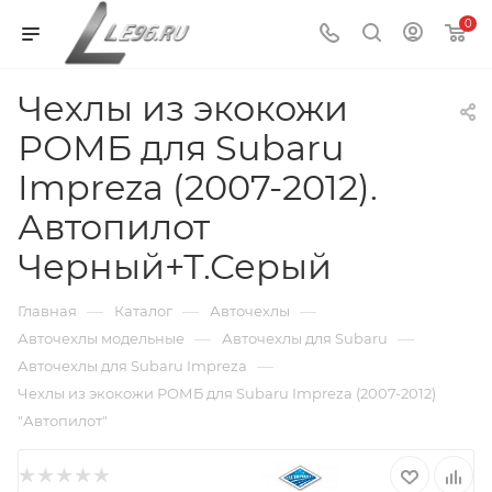
0
Чехлы из экокожи
РОМБ для Subaru
Impreza (2007-2012).
Автопилот
Черный+Т.Серый
—
—
—
Главная
Каталог
Авточехлы
—
—
Авточехлы модельные
Авточехлы для Subaru
—
Авточехлы для Subaru Impreza
Чехлы из экокожи РОМБ для Subaru Impreza (2007-2012)
"Автопилот"