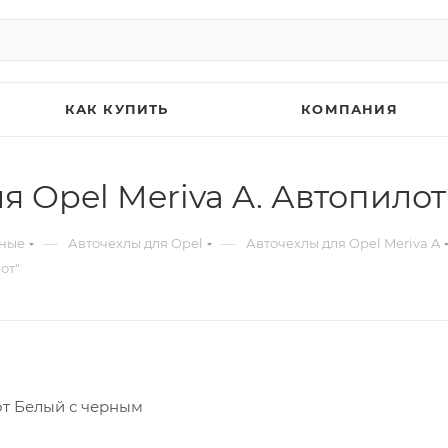
КАК КУПИТЬ
КОМПАНИЯ
я Opel Meriva A. Автопило
—
—
ьные
Авточехлы для Opel
Авточехлы для Opel Meriva A
от"