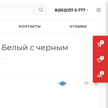
8(952)137-3-777
КОНТАКТЫ
ОТЗЫВЫ
0
т Белый с черным
0
—
0