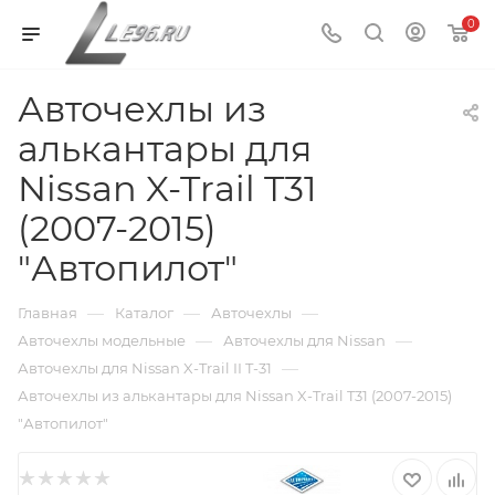
0
Авточехлы из
алькантары для
Nissan X-Trail T31
(2007-2015)
"Автопилот"
—
—
—
Главная
Каталог
Авточехлы
—
—
Авточехлы модельные
Авточехлы для Nissan
—
Авточехлы для Nissan X-Trail II T-31
Авточехлы из алькантары для Nissan X-Trail T31 (2007-2015)
"Автопилот"