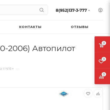
8(952)137-3-777
КОНТАКТЫ
ОТЗЫВЫ
0
0-2006) Автопилот
0
—
 II N16
0