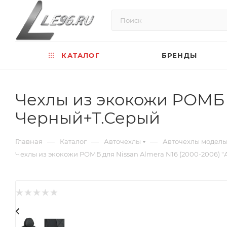
КАТАЛОГ
БРЕНДЫ
Чехлы из экокожи РОМБ д
Черный+Т.Серый
—
—
—
Главная
Каталог
Авточехлы
Авточехлы модел
Чехлы из экокожи РОМБ для Nissan Almera N16 (2000-2006) "