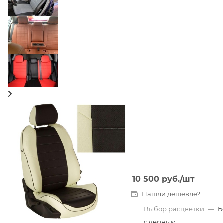
10 500
руб.
/шт
Нашли дешевле?
Выбор расцветки
—
Б
с черным