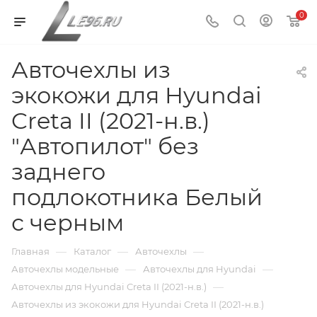
0
Авточехлы из
экокожи для Hyundai
Creta II (2021-н.в.)
"Автопилот" без
заднего
подлокотника Белый
с черным
—
—
—
Главная
Каталог
Авточехлы
—
—
Авточехлы модельные
Авточехлы для Hyundai
—
Авточехлы для Hyundai Creta II (2021-н.в.)
Авточехлы из экокожи для Hyundai Creta II (2021-н.в.)