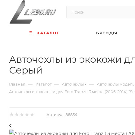
КАТАЛОГ
БРЕНДЫ
Авточехлы из экокожи для
Серый
—
—
—
Главная
Каталог
Авточехлы
Авточехлы модел
Авточехлы из экокожи для Ford Tranzit 3 места (2006-2014) "Se
Артикул:
86834