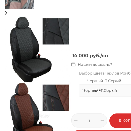
14 000
руб.
/шт
Нашли дешевле?
Выбор цвета чехлов Ромб
—
Черный+Т.Серый
Черный+Т.Серый
В КО